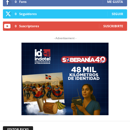
0
Fans
ME GUSTA
0
Seguidores
SEGUIR
0
Suscriptores
SUSCRIBIRTE
- Advertisement -
EDITOR PICKS