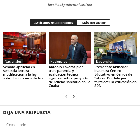
http://codigoinformativord.net
Artículos relacionados
Más del autor
Nacionales
Nacionales
Nacionales
Senado aprueba en
Antonio Taveras pide
Presidente Abinader
segunda lectura
transparencia y
inaugura Centro
modificación a la ley
evaluación técnica
Educativo en Cerros de
sobre bienes incautados
rigurosa sobre proyecto
Sabana Perdida para
de relleno sanitario en La
fortalecer la educación en
Cuaba
SDN
DEJA UNA RESPUESTA