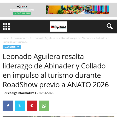
Inicio
Nacionales
Leonado Aguilera resalta liderazgo de Abinader y Collado en
impulso al turismo...
NACIONALES
Leonado Aguilera resalta
liderazgo de Abinader y Collado
en impulso al turismo durante
RoadShow previo a ANATO 2026
Por
codigoinformativo1
-
02/26/2026