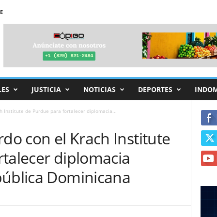
E
LES
JUSTICIA
NOTICIAS
DEPORTES
INDO
h Institute de Purdue para fortalecer diplomacia...
rdo con el Krach Institute
rtalecer diplomacia
pública Dominicana