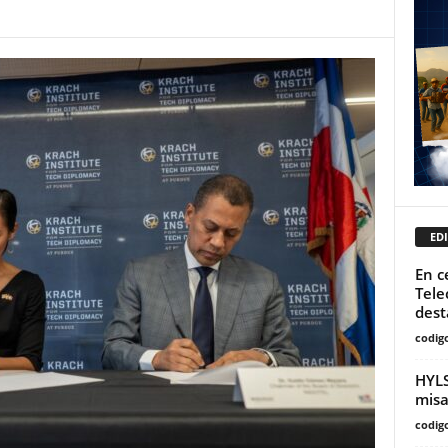
EDI
En c
Tele
dest
codig
HYLS
misa
codig