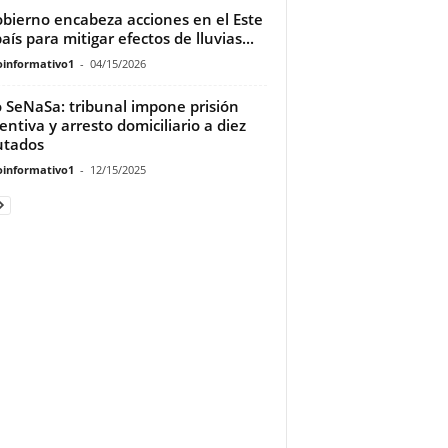
obierno encabeza acciones en el Este
aís para mitigar efectos de lluvias...
oinformativo1
-
04/15/2026
 SeNaSa: tribunal impone prisión
entiva y arresto domiciliario a diez
utados
oinformativo1
-
12/15/2025