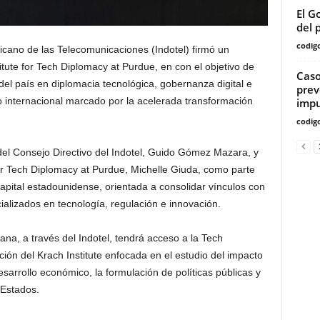
El G
del p
codig
cano de las Telecomunicaciones (Indotel) firmó un
tute for Tech Diplomacy at Purdue, en con el objetivo de
Caso
 del país en diplomacia tecnológica, gobernanza digital e
prev
to internacional marcado por la acelerada transformación
imp
codig
 del Consejo Directivo del Indotel, Guido Gómez Mazara, y
 for Tech Diplomacy at Purdue, Michelle Giuda, como parte
capital estadounidense, orientada a consolidar vínculos con
lizados en tecnología, regulación e innovación.
na, a través del Indotel, tendrá acceso a la Tech
ón del Krach Institute enfocada en el estudio del impacto
sarrollo económico, la formulación de políticas públicas y
 Estados.