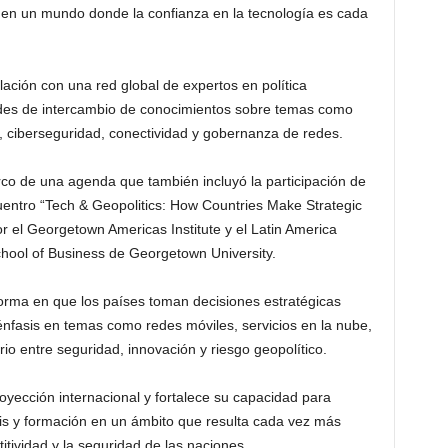
 en un mundo donde la confianza en la tecnología es cada
lación con una red global de expertos en política
dades de intercambio de conocimientos sobre temas como
cial, ciberseguridad, conectividad y gobernanza de redes.
rco de una agenda que también incluyó la participación de
ntro “Tech & Geopolitics: How Countries Make Strategic
 el Georgetown Americas Institute y el Latin America
ool of Business de Georgetown University.
orma en que los países toman decisiones estratégicas
 énfasis en temas como redes móviles, servicios en la nube,
brio entre seguridad, innovación y riesgo geopolítico.
proyección internacional y fortalece su capacidad para
is y formación en un ámbito que resulta cada vez más
itividad y la seguridad de las naciones.