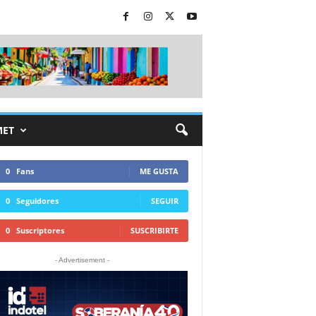
MET
0
Fans
ME GUSTA
0
Seguidores
SEGUIR
0
Suscriptores
SUSCRIBIRTE
- Advertisement -