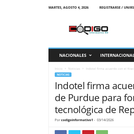
MARTES, AGOSTO 4, 2026
REGISTRARSE / UNIRS
C
o
d
i
g
o
I
NACIONALES
INTERNACIONA
n
f
Inicio
Noticias
Indotel firma acuerdo con el Krac
o
NOTICIAS
r
Indotel firma acue
m
a
de Purdue para fo
t
i
tecnológica de Re
v
o
Por
codigoinformativo1
-
03/14/2026
R
D