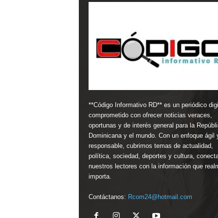
**Código Informativo RD** es un periódico digi
comprometido con ofrecer noticias veraces,
oportunas y de interés general para la Repúbl
Dominicana y el mundo. Con un enfoque ágil 
responsable, cubrimos temas de actualidad,
política, sociedad, deportes y cultura, conect
nuestros lectores con la información que real
importa.
Contáctanos:
Rcom24@hotmail.com