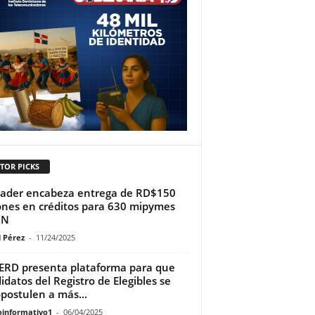
TOR PICKS
ader encabeza entrega de RD$150
ones en créditos para 630 mipymes
DN
l Pérez
-
11/24/2025
RD presenta plataforma para que
idatos del Registro de Elegibles se
postulen a más...
oinformativo1
-
06/04/2025