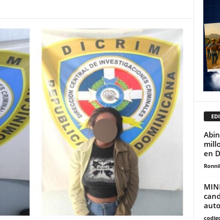
EDI
Abin
mill
en 
Ronni
MINE
cand
auto
codig