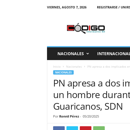
VIERNES, AGOSTO 7, 2026
REGISTRARSE / UNIR
C
o
d
i
g
o
I
NACIONALES
INTERNACIONA
n
f
Inicio
Nacionales
PN apresa a dos implicados en
o
NACIONALES
r
PN apresa a dos i
m
a
un hombre durante
t
i
Guaricanos, SDN
v
o
Por
Ronnil Pérez
-
05/20/2025
R
D