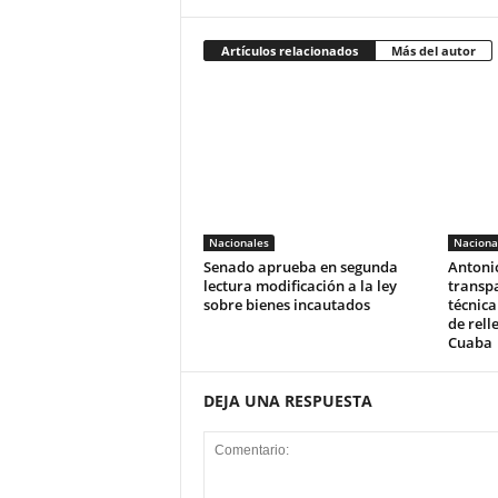
Artículos relacionados
Más del autor
Nacionales
Naciona
Senado aprueba en segunda
Antoni
lectura modificación a la ley
transpa
sobre bienes incautados
técnica
de rell
Cuaba
DEJA UNA RESPUESTA