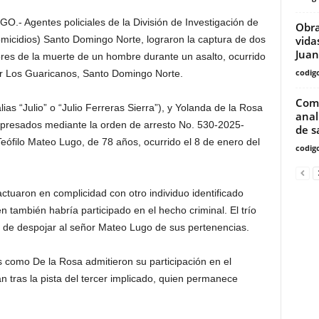
gentes policiales de la División de Investigación de
Obra
vida
micidios) Santo Domingo Norte, lograron la captura de dos
Juan
es de la muerte de un hombre durante un asalto, ocurrido
codig
or Los Guaricanos, Santo Domingo Norte.
Comi
ias “Julio” o “Julio Ferreras Sierra”), y Yolanda de la Rosa
anal
presados mediante la orden de arresto No. 530-2025-
de s
eófilo Mateo Lugo, de 78 años, ocurrido el 8 de enero del
codig
actuaron en complicidad con otro individuo identificado
en también habría participado en el hecho criminal. El trío
ivo de despojar al señor Mateo Lugo de sus pertenencias.
as como De la Rosa admitieron su participación en el
n tras la pista del tercer implicado, quien permanece