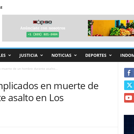
SE
LES
JUSTICIA
NOTICIAS
DEPORTES
INDO
 muerte de un hombre durante asalto...
mplicados en muerte de
 asalto en Los