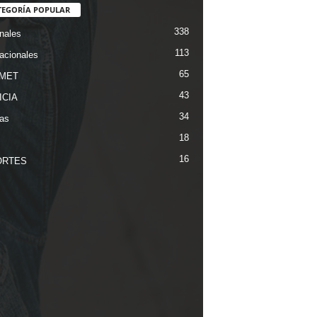
TEGORÍA POPULAR
338
nales
113
nacionales
65
MET
43
ICIA
34
ias
18
16
ORTES