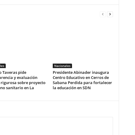
les
Nacionales
o Taveras pide
Presidente Abinader inaugura
rencia y evaluación
Centro Educativo en Cerros de
 rigurosa sobre proyecto
Sabana Perdida para fortalecer
eno sanitario en La
la educación en SDN