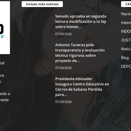
Incluso más noticias
CA
Nacio
Senado aprueba en segunda
lectura modificación a la ley
Inter
sobre bienes...
INDO
07/20/2026
JUST
Antonio Taveras pide
Notic
transparencia y evaluación
técnica rigurosa sobre
Blog
proyecto de...
tal
DEP
07/20/2026
ica
Presidente Abinader
y
inaugura Centro Educativo en
Cerros de Sabana Perdida
ando a
para...
mente
07/20/2026