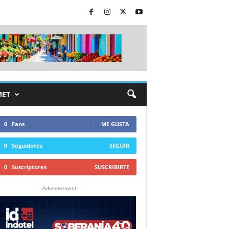
MET
0
Fans
ME GUSTA
0
Seguidores
SEGUIR
0
Suscriptores
SUSCRIBIRTE
- Advertisement -