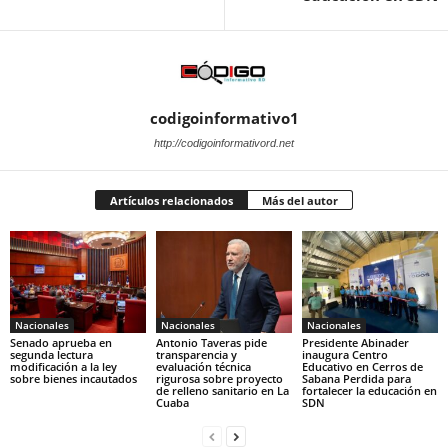
codigoinformativo1
http://codigoinformativord.net
Artículos relacionados
Más del autor
Nacionales
Nacionales
Nacionales
Senado aprueba en
Antonio Taveras pide
Presidente Abinader
segunda lectura
transparencia y
inaugura Centro
modificación a la ley
evaluación técnica
Educativo en Cerros de
sobre bienes incautados
rigurosa sobre proyecto
Sabana Perdida para
de relleno sanitario en La
fortalecer la educación en
Cuaba
SDN