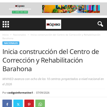
Inicio
Nacionales
Inicia construcción del Centro de Corrección y Rehabilitación
Barahona
NACIONALES
Inicia construcción del Centro de
Corrección y Rehabilitación
Barahona
MIVHED avanza con ocho de los 10 centros proyectados a nivel nacional en
el 2026
Por
codigoinformativo1
-
07/09/2026