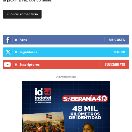
la próxima vez que comente.
0
Fans
ME GUSTA
0
Seguidores
SEGUIR
0
Suscriptores
SUSCRIBIRTE
- Advertisement -