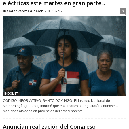
eléctricas este martes en gran parte...
Brandor Pérez Calderón
-
09/02/2025
0
INDOMET
CÓDIGO INFORMATIVO, SANTO DOMINGO.-El Instituto Nacional de
Meteorología (Indomet) informó que este martes se registrarán chubascos
matutinos aislados en provincias del este y noreste...
Anuncian realización del Congreso