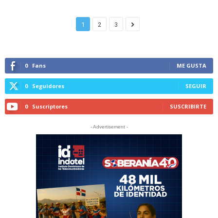
1
2
3
0
Fans
ME GUSTA
0
Seguidores
SEGUIR
0
Suscriptores
SUSCRIBIRTE
- Advertisement -