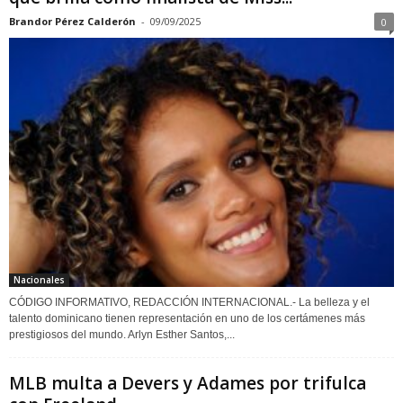
Brandor Pérez Calderón
-
09/09/2025
0
Nacionales
CÓDIGO INFORMATIVO, REDACCIÓN INTERNACIONAL.- La belleza y el
talento dominicano tienen representación en uno de los certámenes más
prestigiosos del mundo. Arlyn Esther Santos,...
MLB multa a Devers y Adames por trifulca