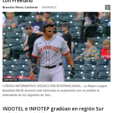
con Freeland
Brandor Pérez Calderón
-
09/04/2025
0
DEPORTES
CÓDIGO INFORMATIVO, REDACCIÓN INTERNACIONAL.- La Major League
Baseball (MLB) anunció este miércoles la suspensión por un partido al
antesalista de los Gigantes de San...
INDOTEL e INFOTEP gradúan en región Sur