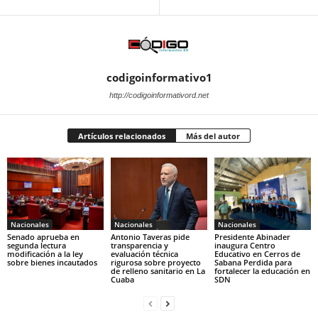
codigoinformativo1
http://codigoinformativord.net
Artículos relacionados
Más del autor
Nacionales
Nacionales
Nacionales
Senado aprueba en
Antonio Taveras pide
Presidente Abinader
segunda lectura
transparencia y
inaugura Centro
modificación a la ley
evaluación técnica
Educativo en Cerros de
sobre bienes incautados
rigurosa sobre proyecto
Sabana Perdida para
de relleno sanitario en La
fortalecer la educación en
Cuaba
SDN