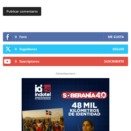
0
Fans
ME GUSTA
0
Seguidores
SEGUIR
0
Suscriptores
SUSCRIBIRTE
- Advertisement -