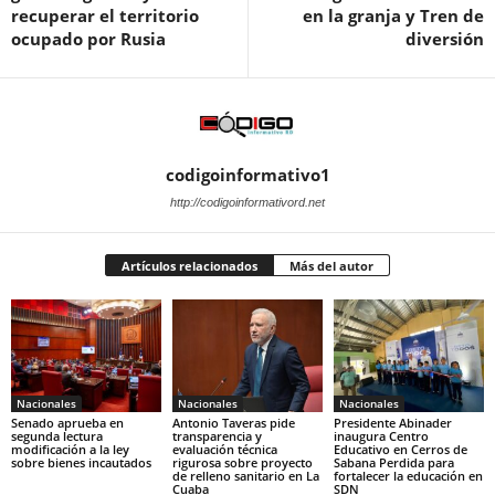
recuperar el territorio
en la granja y Tren de
ocupado por Rusia
diversión
codigoinformativo1
http://codigoinformativord.net
Artículos relacionados
Más del autor
Nacionales
Nacionales
Nacionales
Senado aprueba en
Antonio Taveras pide
Presidente Abinader
segunda lectura
transparencia y
inaugura Centro
modificación a la ley
evaluación técnica
Educativo en Cerros de
sobre bienes incautados
rigurosa sobre proyecto
Sabana Perdida para
de relleno sanitario en La
fortalecer la educación en
Cuaba
SDN