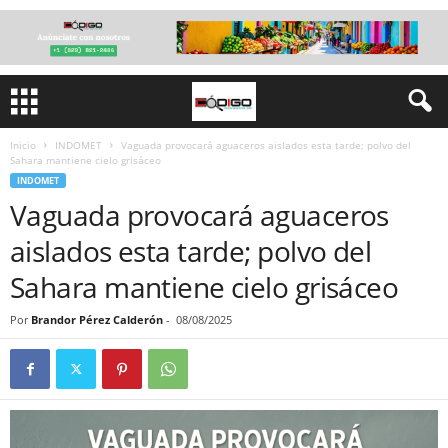
Inicio
INDOMET
Vaguada provocará aguaceros aislados esta tarde; polvo del
Sahara mantiene cielo grisáceo
INDOMET
Vaguada provocará aguaceros
aislados esta tarde; polvo del
Sahara mantiene cielo grisáceo
Por
Brandor Pérez Calderón
-
08/08/2025