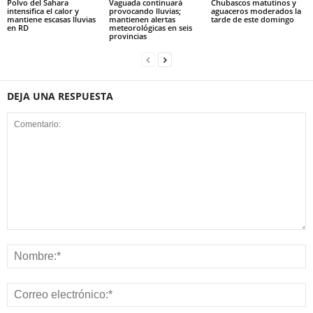
Polvo del Sahara
Vaguada continuará
Chubascos matutinos y
intensifica el calor y
provocando lluvias;
aguaceros moderados la
mantiene escasas lluvias
mantienen alertas
tarde de este domingo
en RD
meteorológicas en seis
provincias
DEJA UNA RESPUESTA