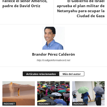
Fallece el señor Américo,
El Gobierno de Israel
padre de David Ortiz
aprueba el plan militar de
Netanyahu para ocupar la
Ciudad de Gaza
Brandor Pérez Calderón
http://codigoinformativord.net
Artículos relacionados
Más del autor
INDOMET
INDOMET
INDOMET