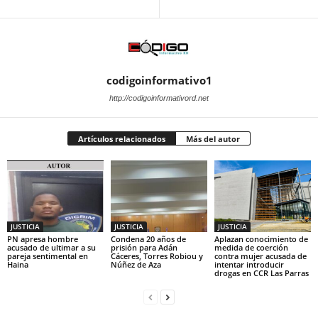
codigoinformativo1
http://codigoinformativord.net
Artículos relacionados
Más del autor
JUSTICIA
JUSTICIA
JUSTICIA
PN apresa hombre
Condena 20 años de
Aplazan conocimiento de
acusado de ultimar a su
prisión para Adán
medida de coerción
pareja sentimental en
Cáceres, Torres Robiou y
contra mujer acusada de
Haina
Núñez de Aza
intentar introducir
drogas en CCR Las Parras