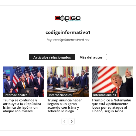
codigoinformativo1
http://codigoinformativord.net
Artículos relacionados
Más del autor
Internacionales
Internacionales
Internacionales
Trump se confunde y
Trump anuncia haber
Trump dice a Netanyahu
atribuye a la «República
llegado a un «gran
que está «jodidamente
Islámica de Japón» un
acuerdo con Irán» y
loco» por su ataque al
ataque con misiles
Teherán lo niega
Líbano, según Axios