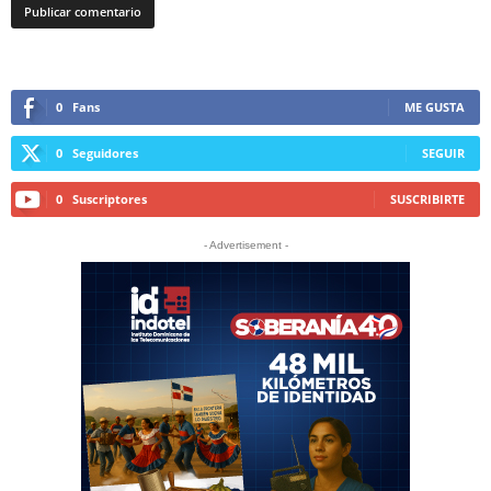
0
Fans
ME GUSTA
0
Seguidores
SEGUIR
0
Suscriptores
SUSCRIBIRTE
- Advertisement -