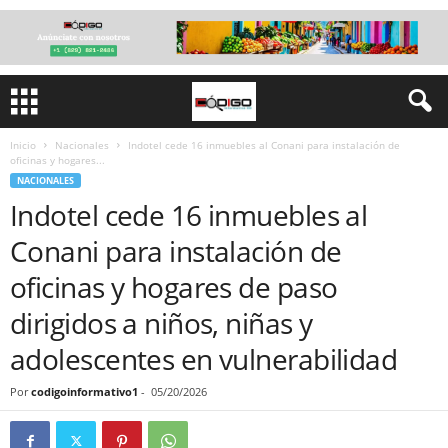
Inicio
Nacionales
Indotel cede 16 inmuebles al Conani para instalación de
oficinas y hogares...
NACIONALES
Indotel cede 16 inmuebles al
Conani para instalación de
oficinas y hogares de paso
dirigidos a niños, niñas y
adolescentes en vulnerabilidad
Por
codigoinformativo1
-
05/20/2026