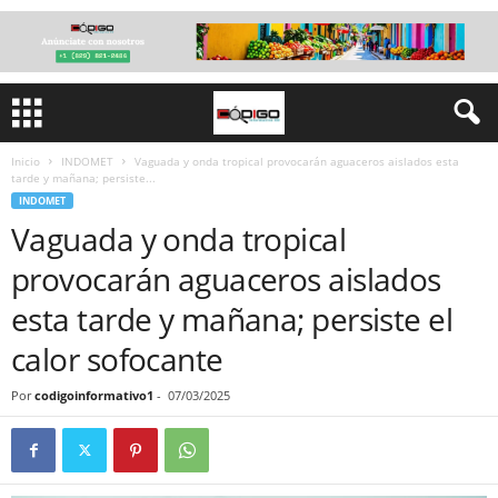
Inicio
INDOMET
Vaguada y onda tropical provocarán aguaceros aislados esta
tarde y mañana; persiste...
INDOMET
Vaguada y onda tropical
provocarán aguaceros aislados
esta tarde y mañana; persiste el
calor sofocante
Por
codigoinformativo1
-
07/03/2025