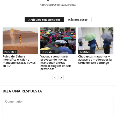
http://codigoinformativord.net
Artículos relacionados
Más del autor
INDOMET
INDOMET
INDOMET
Polvo del Sahara
Vaguada continuará
Chubascos matutinos y
intensifica el calor y
provocando lluvias;
aguaceros moderados la
mantiene escasas lluvias
mantienen alertas
tarde de este domingo
en RD
meteorológicas en seis
provincias
DEJA UNA RESPUESTA