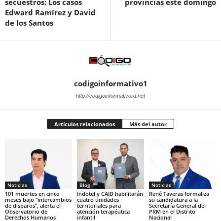
secuestros: Los casos
provincias este domingo
Edward Ramírez y David
de los Santos
codigoinformativo1
http://codigoinformativord.net
Artículos relacionados
Más del autor
Noticias
Blog
Noticias
101 muertes en cinco
Indotel y CAID habilitarán
René Taveras formaliza
meses bajo “intercambios
cuatro unidades
su candidatura a la
de disparos”, alerta el
territoriales para
Secretaría General del
Observatorio de
atención terapéutica
PRM en el Distrito
Derechos Humanos
infantil
Nacional