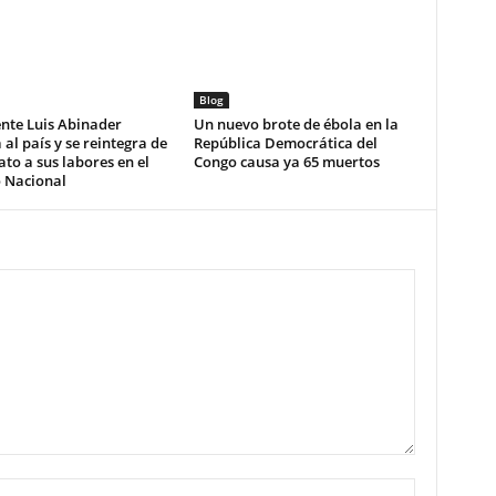
Blog
nte Luis Abinader
Un nuevo brote de ébola en la
 al país y se reintegra de
República Democrática del
to a sus labores en el
Congo causa ya 65 muertos
o Nacional