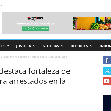
SE
LES
JUSTICIA
NOTICIAS
DEPORTES
INDO
 de imputaciones contra arrestados en la Operación Lobo
 destaca fortaleza de
a arrestados en la