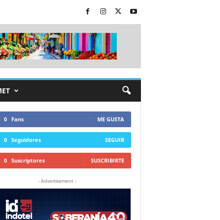
MET
0
Fans
ME GUSTA
0
Seguidores
SEGUIR
0
Suscriptores
SUSCRIBIRTE
- Advertisement -