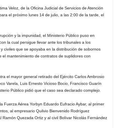
ima Veloz, de la Oficina Judicial de Servicios de Atención
ra el próximo lunes 14 de julio, a las 2:00 de la tarde, el
upción y la impunidad, el Ministerio Público puso en
 la cual persigue llevar ante los tribunales a los
 y civiles que se apoyaba en la distribución de sobornos
e el mantenimiento de contratos de suplidores con
tra el mayor general retirado del Ejército Carlos Ambrosio
co Varela, Luis Ernesto Vicioso Bocio, Francisco Guarín
terio Público pidió que el caso sea declarado complejo.
e la Fuerza Aérea Yorbyn Eduardo Eufracio Aybar, al primer
Santos, al empresario Quilvio Bienvenido Rodríguez
al Ramón Quezada Ortiz y al civil Bolívar Nicolás Fernández