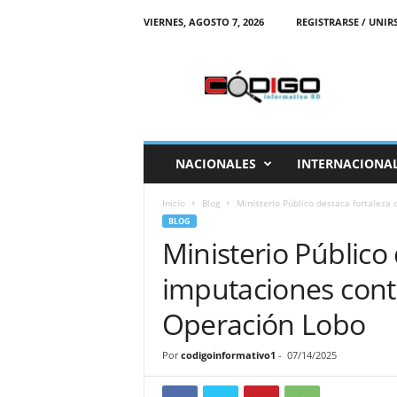
VIERNES, AGOSTO 7, 2026
REGISTRARSE / UNIR
C
o
d
i
g
o
I
NACIONALES
INTERNACIONA
n
f
Inicio
Blog
Ministerio Público destaca fortaleza
o
BLOG
r
Ministerio Público
m
a
imputaciones contr
t
i
Operación Lobo
v
o
Por
codigoinformativo1
-
07/14/2025
R
D