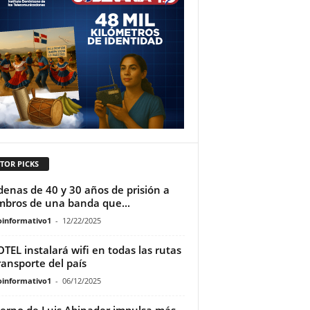
TOR PICKS
enas de 40 y 30 años de prisión a
bros de una banda que...
oinformativo1
-
12/22/2025
TEL instalará wifi en todas las rutas
ransporte del país
oinformativo1
-
06/12/2025
erno de Luis Abinader impulsa más