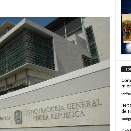
EDI
Cond
miem
codig
INDO
de t
codig
Gobi