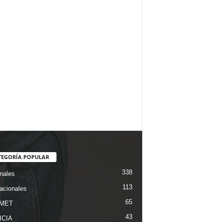
TEGORÍA POPULAR
338
nales
113
nacionales
65
MET
43
ICIA