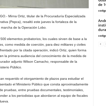
de 1
codig
irna Ortiz, titular de la Procuraduría Especializada
Andr
tiva (Pepca), resaltó este jueves la fortaleza de la
inst
n marcha de la Operación Lobo.
dura
codig
 500 elementos probatorios, los cuales sirven de base a la
es, como medida de coerción, para diez militares y civiles
rentado por la citada operación, indicó Ortiz, quien forma
ó en la primera audiencia del conocimiento de la medida de
ocurador adjunto Wilson Camacho, responsable de la
sterio Público.
an requerido el otorgamiento de plazos para estudiar el
esentado el Ministerio Público que consta aproximadamente
e pruebas, entre pruebas documentales, testimoniales,
sponder a los periodistas que abordaron al equipo de fiscales
 Nueva.