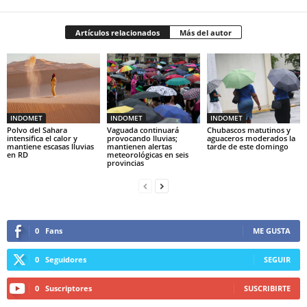
Artículos relacionados
Más del autor
INDOMET
INDOMET
INDOMET
Polvo del Sahara
Vaguada continuará
Chubascos matutinos y
intensifica el calor y
provocando lluvias;
aguaceros moderados la
mantiene escasas lluvias
mantienen alertas
tarde de este domingo
en RD
meteorológicas en seis
provincias
0
Fans
ME GUSTA
0
Seguidores
SEGUIR
0
Suscriptores
SUSCRIBIRTE