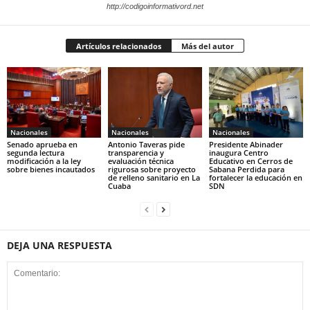
http://codigoinformativord.net
Artículos relacionados
Más del autor
Nacionales
Nacionales
Nacionales
Senado aprueba en
Antonio Taveras pide
Presidente Abinader
segunda lectura
transparencia y
inaugura Centro
modificación a la ley
evaluación técnica
Educativo en Cerros de
sobre bienes incautados
rigurosa sobre proyecto
Sabana Perdida para
de relleno sanitario en La
fortalecer la educación en
Cuaba
SDN
DEJA UNA RESPUESTA