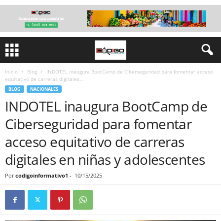
Inicio
Blog
INDOTEL inaugura BootCamp de Ciberseguridad para fomentar acceso
equitativo de carreras digitales...
BLOG
NACIONALES
INDOTEL inaugura BootCamp de
Ciberseguridad para fomentar
acceso equitativo de carreras
digitales en niñas y adolescentes
Por
codigoinformativo1
-
10/15/2025