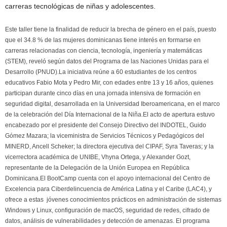
carreras tecnológicas de niñas y adolescentes.
Este taller tiene la finalidad de reducir la brecha de género en el país, puesto
que el 34.8 % de las mujeres dominicanas tiene interés en formarse en
carreras relacionadas con ciencia, tecnología, ingeniería y matemáticas
(STEM), reveló según datos del Programa de las Naciones Unidas para el
Desarrollo (PNUD).La iniciativa reúne a 60 estudiantes de los centros
educativos Fabio Mota y Pedro Mir, con edades entre 13 y 16 años, quienes
participan durante cinco días en una jornada intensiva de formación en
seguridad digital, desarrollada en la Universidad Iberoamericana, en el marco
de la celebración del Día Internacional de la Niña.El acto de apertura estuvo
encabezado por el presidente del Consejo Directivo del INDOTEL, Guido
Gómez Mazara; la viceministra de Servicios Técnicos y Pedagógicos del
MINERD, Ancell Scheker; la directora ejecutiva del CIPAF, Syra Taveras; y la
vicerrectora académica de UNIBE, Vhyna Ortega, y Alexander Gozt,
representante de la Delegación de la Unión Europea en República
Dominicana.El BootCamp cuenta con el apoyo internacional del Centro de
Excelencia para Ciberdelincuencia de América Latina y el Caribe (LAC4), y
ofrece a estas jóvenes conocimientos prácticos en administración de sistemas
Windows y Linux, configuración de macOS, seguridad de redes, cifrado de
datos, análisis de vulnerabilidades y detección de amenazas. El programa