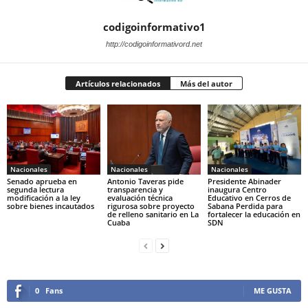
codigoinformativo1
http://codigoinformativord.net
Artículos relacionados
Más del autor
Nacionales
Nacionales
Nacionales
Senado aprueba en
Antonio Taveras pide
Presidente Abinader
segunda lectura
transparencia y
inaugura Centro
modificación a la ley
evaluación técnica
Educativo en Cerros de
sobre bienes incautados
rigurosa sobre proyecto
Sabana Perdida para
de relleno sanitario en La
fortalecer la educación en
Cuaba
SDN
0
Fans
ME GUSTA