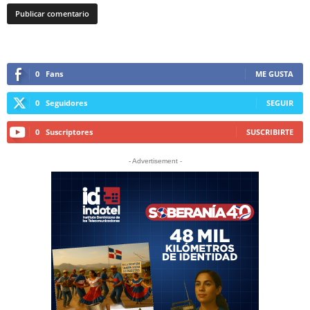
0
Fans
ME GUSTA
0
Seguidores
SEGUIR
0
Suscriptores
SUSCRIBIRTE
- Advertisement -