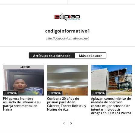
codigoinformativo1
http://codigoinformativord.net
Artículos relacionados
Más del autor
JUSTICIA
JUSTICIA
JUSTICIA
PN apresa hombre
Condena 20 años de
Aplazan conocimiento de
acusado de ultimar a su
prisión para Adán
medida de coerción
pareja sentimental en
Cáceres, Torres Robiou y
contra mujer acusada de
Haina
Núñez de Aza
intentar introducir
drogas en CCR Las Parras