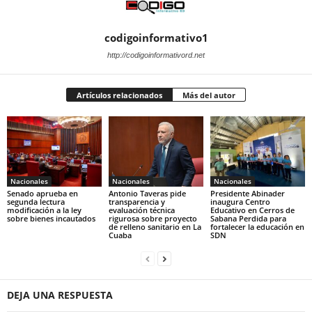
codigoinformativo1
http://codigoinformativord.net
Artículos relacionados
Más del autor
Nacionales
Nacionales
Nacionales
Senado aprueba en
Antonio Taveras pide
Presidente Abinader
segunda lectura
transparencia y
inaugura Centro
modificación a la ley
evaluación técnica
Educativo en Cerros de
sobre bienes incautados
rigurosa sobre proyecto
Sabana Perdida para
de relleno sanitario en La
fortalecer la educación en
Cuaba
SDN
DEJA UNA RESPUESTA