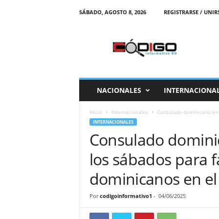
SÁBADO, AGOSTO 8, 2026
REGISTRARSE / UNIR
C
o
d
i
g
o
I
NACIONALES
INTERNACIONA
n
f
Inicio
Internacionales
Consulado dominicano en Ne
o
INTERNACIONALES
r
Consulado dominic
m
a
los sábados para fac
t
i
dominicanos en el 
v
o
Por
codigoinformativo1
-
04/06/2025
R
D