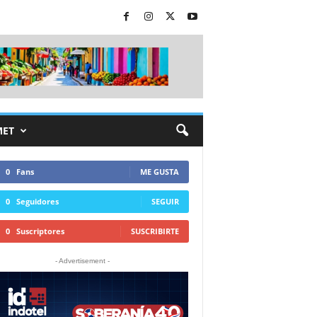
MET
0
Fans
ME GUSTA
0
Seguidores
SEGUIR
0
Suscriptores
SUSCRIBIRTE
- Advertisement -