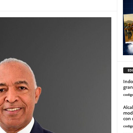
EDI
Indo
gran
codig
Alca
mode
con 
codig