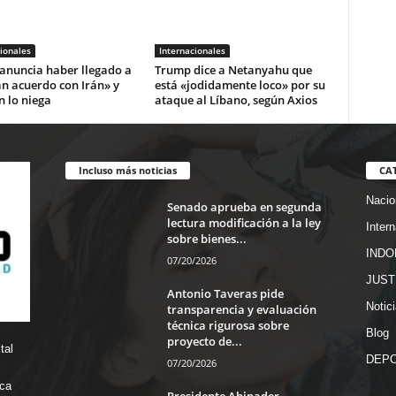
ionales
Internacionales
anuncia haber llegado a
Trump dice a Netanyahu que
n acuerdo con Irán» y
está «jodidamente loco» por su
 lo niega
ataque al Líbano, según Axios
Incluso más noticias
CA
Nacio
Senado aprueba en segunda
lectura modificación a la ley
Inter
sobre bienes...
INDO
07/20/2026
JUST
Antonio Taveras pide
Notic
transparencia y evaluación
técnica rigurosa sobre
Blog
proyecto de...
tal
DEP
07/20/2026
ica
Presidente Abinader