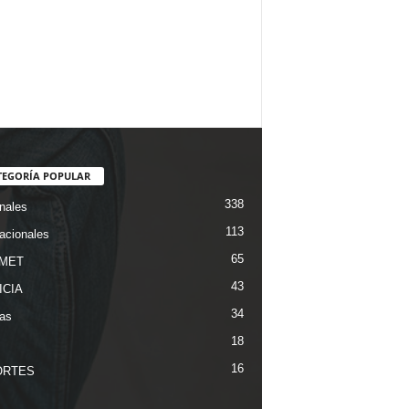
TEGORÍA POPULAR
338
nales
113
nacionales
65
MET
43
ICIA
34
ias
18
16
ORTES