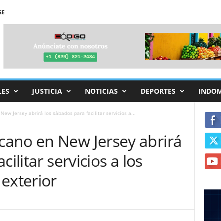
SE
LES
JUSTICIA
NOTICIAS
DEPORTES
INDO
w Jersey abrirá los sábados para facilitar servicios a...
ano en New Jersey abrirá
ilitar servicios a los
exterior