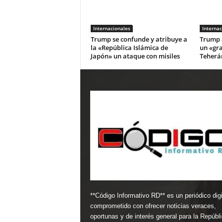
Internacionales
Internac
Trump se confunde y atribuye a
Trump 
la «República Islámica de
un «gra
Japón» un ataque con misiles
Teherán
**Código Informativo RD** es un periódico digi
comprometido con ofrecer noticias veraces,
oportunas y de interés general para la Repúbl