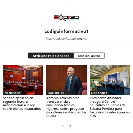
codigoinformativo1
http://codigoinformativord.net
Artículos relacionados
Más del autor
Nacionales
Nacionales
Nacionales
Senado aprueba en
Antonio Taveras pide
Presidente Abinader
segunda lectura
transparencia y
inaugura Centro
modificación a la ley
evaluación técnica
Educativo en Cerros de
sobre bienes incautados
rigurosa sobre proyecto
Sabana Perdida para
de relleno sanitario en La
fortalecer la educación en
Cuaba
SDN