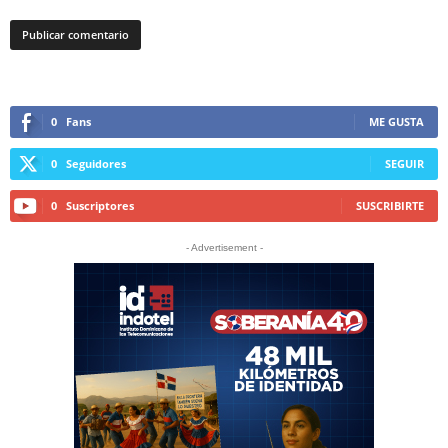
0
Fans
ME GUSTA
0
Seguidores
SEGUIR
0
Suscriptores
SUSCRIBIRTE
- Advertisement -