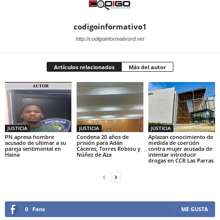
codigoinformativo1
http://codigoinformativord.net
Artículos relacionados
Más del autor
JUSTICIA
JUSTICIA
JUSTICIA
PN apresa hombre
Condena 20 años de
Aplazan conocimiento de
acusado de ultimar a su
prisión para Adán
medida de coerción
pareja sentimental en
Cáceres, Torres Robiou y
contra mujer acusada de
Haina
Núñez de Aza
intentar introducir
drogas en CCR Las Parras
0
Fans
ME GUSTA